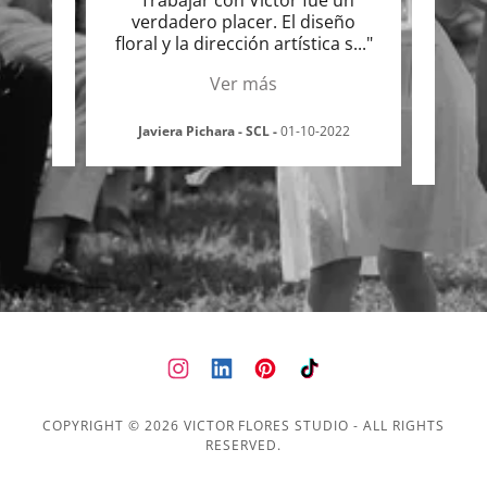
do lo
"Trabajar con Víctor fue un
"L
ores,
verdadero placer. El diseño
dec
uper
..."
floral y la dirección artística s
..."
cread
Ver más
2023
Javiera Pichara - SCL
-
01-10-2022
Ch
COPYRIGHT © 2026 VICTOR FLORES STUDIO - ALL RIGHTS
RESERVED.